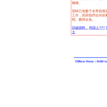
橋樑。
現時已有數千名學員透
工作，而與我們合作的
間。費用全免。
詳細資料...
想請人???
士