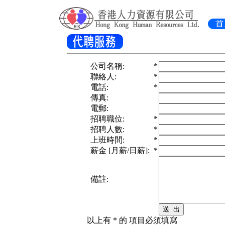
公司名稱:
*
聯絡人:
*
電話:
*
傳真:
電郵:
招聘職位:
*
招聘人數:
*
上班時間:
*
薪金 [月薪/日薪]:
*
備註:
以上有
*
的 項目必須填寫