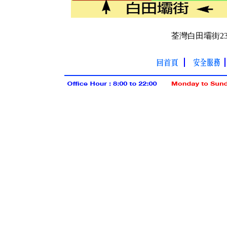
荃灣白田壩街23