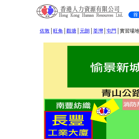
佐敦
│
旺角
│
觀塘
│
元朗
│
荃灣
│
屯門
│實習場地