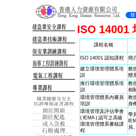
ISO 1400
課程名稱
ISO 14001 認知課程
簡介
建立環境管理體系培
教授
訓
體
推行環境管理體系培
教授
訓
相
環境管理體系內審員
教
培訓
身
環境管理及評估學會
學
( IEMA ) 認可之高級
I
環境管理體系審核課
員
程