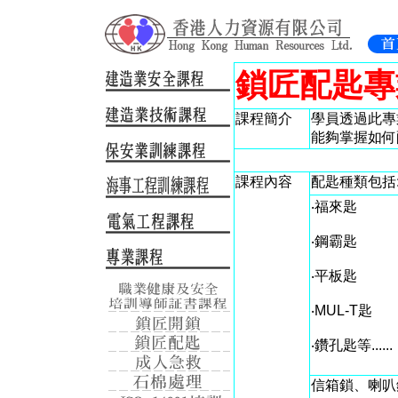
鎖匠配匙專
課程簡介
學員透過此專
能夠掌握如何
課程內容
配匙種類包括
‧福來匙
‧鋼霸匙
‧平板匙
‧MUL-T匙
‧鑽孔匙等......
信箱鎖、喇叭